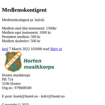
Medlemskontigent
Medlemskontigent pr. halvår.
Medlem med lånt instrument: 1500kr
Medlem eget instrument: 1000 kr
Permittert medlem: 500 kr
Medlem skoleelev: 500 kr
larsl
7 March 2022
103698 read
Skriv ut
Horten musikkorps
PB 714
3196 Horten
Org.nr
.: 979608500
E-post:
humk@humk.no · leder@humk.no
Copyright © 2025