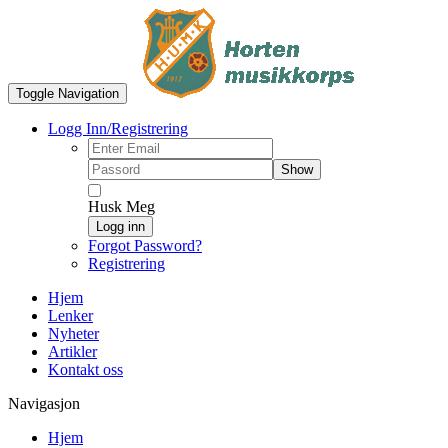
Toggle Navigation
Logg Inn/Registrering
Show
Husk Meg
Logg inn
Forgot Password?
Registrering
Hjem
Lenker
Nyheter
Artikler
Kontakt oss
Navigasjon
Hjem