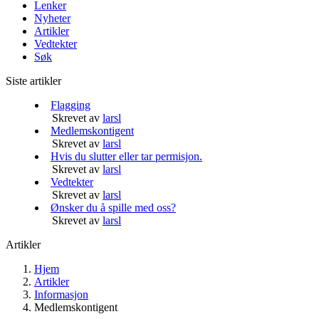
Lenker
Nyheter
Artikler
Vedtekter
Søk
Siste artikler
Flagging
Skrevet av
larsl
Medlemskontigent
Skrevet av
larsl
Hvis du slutter eller tar permisjon.
Skrevet av
larsl
Vedtekter
Skrevet av
larsl
Ønsker du å spille med oss?
Skrevet av
larsl
Artikler
Hjem
Artikler
Informasjon
Medlemskontigent