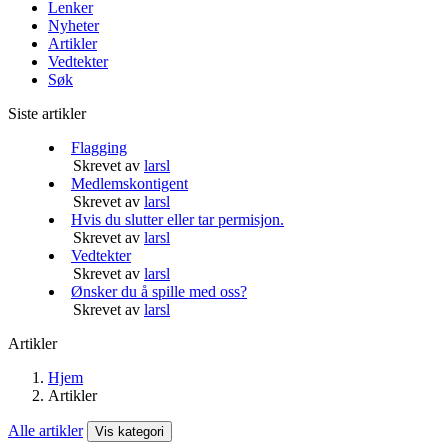
Lenker
Nyheter
Artikler
Vedtekter
Søk
Siste artikler
Flagging
Skrevet av
larsl
Medlemskontigent
Skrevet av
larsl
Hvis du slutter eller tar permisjon.
Skrevet av
larsl
Vedtekter
Skrevet av
larsl
Ønsker du å spille med oss?
Skrevet av
larsl
Artikler
Hjem
Artikler
Alle artikler
Vis kategori