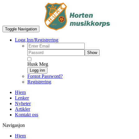
Toggle Navigation
Logg Inn/Registrering
Show
Husk Meg
Logg inn
Forgot Password?
Registrering
Hjem
Lenker
Nyheter
Artikler
Kontakt oss
Navigasjon
Hjem