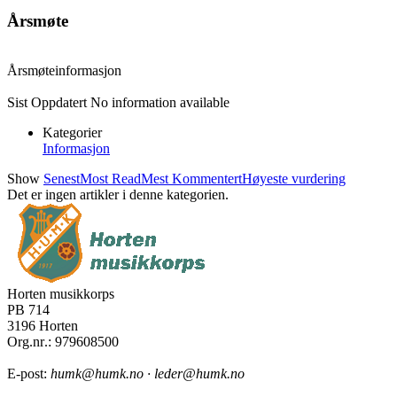
Årsmøte
Årsmøteinformasjon
Sist Oppdatert
No information available
Kategorier
Informasjon
Show
Senest
Most Read
Mest Kommentert
Høyeste vurdering
Det er ingen artikler i denne kategorien.
Horten musikkorps
PB 714
3196 Horten
Org.nr
.: 979608500
E-post:
humk@humk.no · leder@humk.no